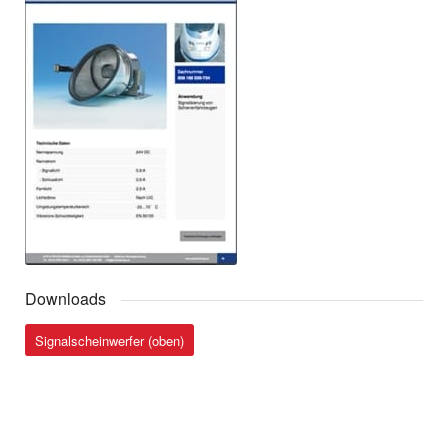
LED-Signalscheinwerfer ICx
LED-Signalleuchte ecoSL ICx
Hell-Dunkel LED-Scheinwerfer ICx
Signalscheinwerfer ecoSSW-LED Mitte (oben)
Signalleuchte ecoSL-LED (unten)
LED-Scheinwerfer CRH3
Scheinwerfer SW-LED (links und rechts) Traxx AC3
Signalleuchte Desiro RUS (links und rechts)
Downloads
Scheinwerfer Mitte (oben) Desiro RUS
Signalscheinwerfer (oben)