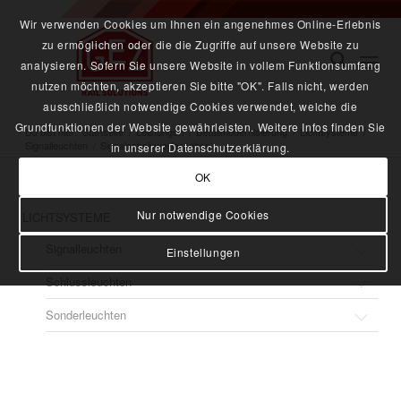
Wir verwenden Cookies um Ihnen ein angenehmes Online-Erlebnis
zu ermöglichen oder die die Zugriffe auf unsere Website zu
analysieren. Sofern Sie unsere Website in vollem Funktionsumfang
nutzen möchten, akzeptieren Sie bitte "OK". Falls nicht, werden
ausschließlich notwendige Cookies verwendet, welche die
Grundfunktionen der Website gewährleisten. Weitere Infos finden Sie
Du bist hier:
Startseite
/
Leistungen
/
Detailmodernisierung
/
Lichtsysteme
/
Signalleuchten
/
Signalscheinwerfer (oben)
in unserer Datenschutzerklärung.
OK
Nur notwendige Cookies
LICHTSYSTEME
Signalleuchten
Einstellungen
Schlussleuchten
Signalleuchte Metro
Sonderleuchten
Spitzenlicht ICE 3.2
Schlussleuchte druckdicht
Signalleuchte (links / rechts) Spitzenlicht ICE 3.2
Zugschlussleuchte ZSL-sd
Buchfahrplanleuchte LED
Signalleuchte (links / rechts) nach UIC
Zugschlussleuchte LED 120 (rot)
Leuchtmelder / Bremsmelder