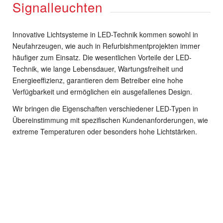
Signalleuchten
Signalleuchte (links / rechts)
Zugschlussleuchte ZSL-RZD
Trittstufenleuchte LED
Signalleuchte (oben) nach UIC
Schlussleuchte LED – 1
Trittstufenleuchte
Innovative Lichtsysteme in LED-Technik kommen sowohl in
Spitzenlicht AVE S 103
Zugschlussleuchte LED 170 (rot)
Neufahrzeugen, wie auch in Refurbishmentprojekten immer
häufiger zum Einsatz. Die wesentlichen Vorteile der LED-
Signalscheinwerfer (oben)
Technik, wie lange Lebensdauer, Wartungsfreiheit und
Energieeffizienz, garantieren dem Betreiber eine hohe
LED-SSW (links und rechts)
Verfügbarkeit und ermöglichen ein ausgefallenes Design.
Signalleuchte LED – SSW
Wir bringen die Eigenschaften verschiedener LED-Typen in
Signalscheinwerfer LED (oben)
Übereinstimmung mit spezifischen Kundenanforderungen, wie
extreme Temperaturen oder besonders hohe Lichtstärken.
Signalleuchte LED 170 (weiß)
Signalleuchte LED – Fernscheinwerfer
Signalleuchte LED – Fernscheinwerfer
Signalleuchte HSP 250
Signalleuchte (oben)