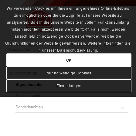
Wir verwenden Cookies um Ihnen ein angenehmes Online-Erlebnis
zu ermöglichen oder die die Zugriffe auf unsere Website zu
analysieren. Sofern Sie unsere Website in vollem Funktionsumfang
nutzen möchten, akzeptieren Sie bitte "OK". Falls nicht, werden
ausschließlich notwendige Cookies verwendet, welche die
Grundfunktionen der Website gewährleisten. Weitere Infos finden Sie
Du bist hier:
Startseite
/
Leistungen
/
Detailmodernisierung
/
Lichtsysteme
/
Signalleuchten
in unserer Datenschutzerklärung.
OK
Nur notwendige Cookies
LICHTSYSTEME
Signalleuchten
Einstellungen
Schlussleuchten
Signalleuchte Metro
Sonderleuchten
Spitzenlicht ICE 3.2
Schlussleuchte druckdicht
Signalleuchte (links / rechts) Spitzenlicht ICE 3.2
Zugschlussleuchte ZSL-sd
Buchfahrplanleuchte LED
Signalleuchte (links / rechts) nach UIC
Zugschlussleuchte LED 120 (rot)
Leuchtmelder / Bremsmelder