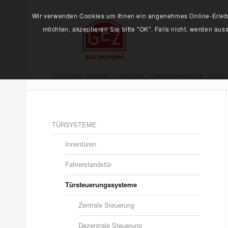
Wir verwenden Cookies um Ihnen ein angenehmes Online-Erlebni
möchten, akzeptieren Sie bitte "OK". Falls nicht, werden au
Du bist hier:
Startseite
/
Leistungen
/
Detailmodernisierung
/
Türsys
TÜRSYSTEME
Innentüren
Fahrerstandstür
Türsteuerungssysteme
Zentrale Steuerung
Dezentrale Steuerung