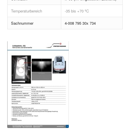
LED-Signalscheinwerfer ICx
Temperaturbereich
-35 bis +70 ºC
LED-Signalleuchte ecoSL ICx
Sachnummer
4-008 795 30x 734
Hell-Dunkel LED-Scheinwerfer ICx
Signalscheinwerfer ecoSSW-LED Mitte (oben)
Signalleuchte ecoSL-LED (unten)
LED-Scheinwerfer CRH3
Scheinwerfer SW-LED (links und rechts) Traxx AC3
Signalleuchte Desiro RUS (links und rechts)
Scheinwerfer Mitte (oben) Desiro RUS