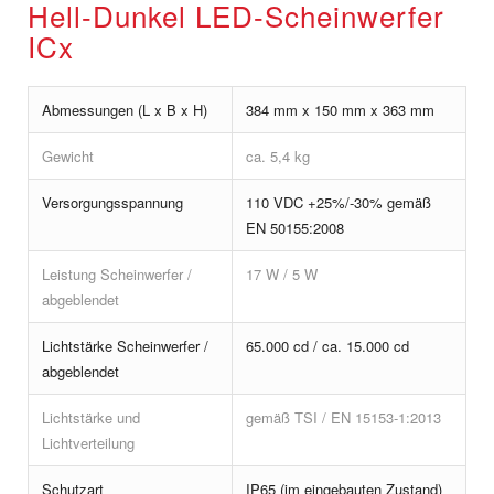
Hell-Dunkel LED-Scheinwerfer
Signalleuchte (links / rechts)
Zugschlussleuchte ZSL-RZD
Trittstufenleuchte LED
ICx
Signalleuchte (oben) nach UIC
Schlussleuchte LED – 1
Trittstufenleuchte
Spitzenlicht AVE S 103
Zugschlussleuchte LED 170 (rot)
Abmessungen (L x B x H)
384 mm x 150 mm x 363 mm
Signalscheinwerfer (oben)
Gewicht
ca. 5,4 kg
LED-SSW (links und rechts)
Versorgungsspannung
110 VDC +25%/-30% gemäß
Signalleuchte LED – SSW
EN 50155:2008
Signalscheinwerfer LED (oben)
Leistung Scheinwerfer /
17 W / 5 W
abgeblendet
Signalleuchte LED 170 (weiß)
Signalleuchte LED – Fernscheinwerfer
Lichtstärke Scheinwerfer /
65.000 cd / ca. 15.000 cd
abgeblendet
Signalleuchte LED – Fernscheinwerfer
Lichtstärke und
gemäß TSI / EN 15153-1:2013
Signalleuchte HSP 250
Lichtverteilung
Signalleuchte (oben)
Schutzart
IP65 (im eingebauten Zustand)