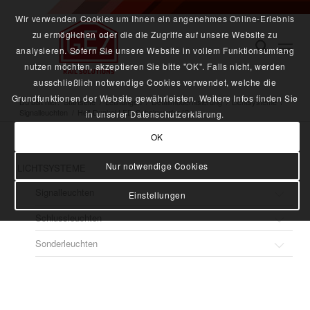
Wir verwenden Cookies um Ihnen ein angenehmes Online-Erlebnis
zu ermöglichen oder die die Zugriffe auf unsere Website zu
analysieren. Sofern Sie unsere Website in vollem Funktionsumfang
nutzen möchten, akzeptieren Sie bitte "OK". Falls nicht, werden
ausschließlich notwendige Cookies verwendet, welche die
Grundfunktionen der Website gewährleisten. Weitere Infos finden Sie
Du bist hier:
Startseite
/
Leistungen
/
Detailmodernisierung
/
Lichtsysteme
/
Signalleuchten
/
Hell-Dunkel LED-Scheinwerfer ICx
in unserer Datenschutzerklärung.
OK
Nur notwendige Cookies
LICHTSYSTEME
Signalleuchten
Einstellungen
Schlussleuchten
Signalleuchte Metro
Sonderleuchten
Spitzenlicht ICE 3.2
Schlussleuchte druckdicht
Signalleuchte (links / rechts) Spitzenlicht ICE 3.2
Zugschlussleuchte ZSL-sd
Buchfahrplanleuchte LED
Signalleuchte (links / rechts) nach UIC
Zugschlussleuchte LED 120 (rot)
Leuchtmelder / Bremsmelder