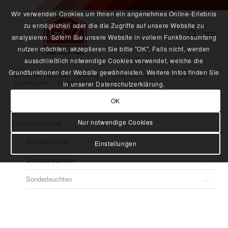
Wir verwenden Cookies um Ihnen ein angenehmes Online-Erlebnis
zu ermöglichen oder die die Zugriffe auf unsere Website zu
analysieren. Sofern Sie unsere Website in vollem Funktionsumfang
nutzen möchten, akzeptieren Sie bitte "OK". Falls nicht, werden
ausschließlich notwendige Cookies verwendet, welche die
Grundfunktionen der Website gewährleisten. Weitere Infos finden Sie
Du bist hier:
Startseite
/
Leistungen
/
Detailmodernisierung
/
Lichtsysteme
/
Signalleuchten
/
Signalleuchte (oben)
in unserer Datenschutzerklärung.
OK
Nur notwendige Cookies
LICHTSYSTEME
Signalleuchten
Einstellungen
Schlussleuchten
Signalleuchte Metro
Sonderleuchten
Spitzenlicht ICE 3.2
Schlussleuchte druckdicht
Signalleuchte (links / rechts) Spitzenlicht ICE 3.2
Zugschlussleuchte ZSL-sd
Buchfahrplanleuchte LED
Signalleuchte (links / rechts) nach UIC
Zugschlussleuchte LED 120 (rot)
Leuchtmelder / Bremsmelder