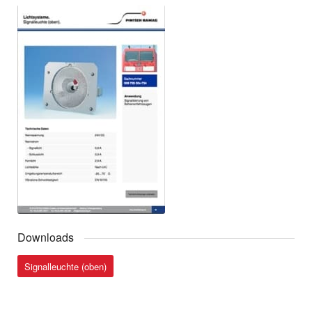
LED-Signalscheinwerfer ICx
LED-Signalleuchte ecoSL ICx
Hell-Dunkel LED-Scheinwerfer ICx
Signalscheinwerfer ecoSSW-LED Mitte (oben)
Signalleuchte ecoSL-LED (unten)
LED-Scheinwerfer CRH3
Scheinwerfer SW-LED (links und rechts) Traxx AC3
Signalleuchte Desiro RUS (links und rechts)
Scheinwerfer Mitte (oben) Desiro RUS
Downloads
Signalleuchte (oben)