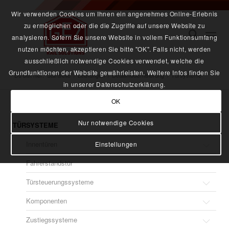
Wir verwenden Cookies um Ihnen ein angenehmes Online-Erlebnis
zu ermöglichen oder die die Zugriffe auf unsere Website zu
analysieren. Sofern Sie unsere Website in vollem Funktionsumfang
nutzen möchten, akzeptieren Sie bitte "OK". Falls nicht, werden
ausschließlich notwendige Cookies verwendet, welche die
Grundfunktionen der Website gewährleisten. Weitere Infos finden Sie
Du bist hier:
Startseite
/
Leistungen
/
Detailmodernisierung
/
Türsysteme
in unserer Datenschutzerklärung.
OK
Nur notwendige Cookies
TÜRSYSTEME
Innentüren
Einstellungen
Fahrerstandstür
Einflügelige pneumatische Innentür
Türsteuerungssysteme
Doppelflügelige pneumatische Innentür mit Trennwand
Komponenten
Einflügelige elektromotorische Innentür
Zentrale Steuerung
Zustiegssysteme
Doppelflügelige elektromotorische Innentür
Dezentrale Steuerung
ICE-LINE classic