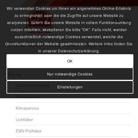
Wir verwenden Cookies um Ihnen ein angenehmes Online-Erlebnis
zu ermöglichen oder die die Zugriffe auf unsere Website zu
analysieren. Sofern Sie unsere Website in vollem Funktionsumfang
nutzen möchten, akzeptieren Sie bitte "OK". Falls nicht, werden
ausschließlich notwendige Cookies verwendet, welche die
Grundfunktionen der Website gewährleisten. Weitere Infos finden Sie
Du bist hier:
Startseite
/
Leistungen
/
Service
/
Qualitätssicherung
in unserer Datenschutzerklärung.
OK
Nur notwendige Cookies
Service
Qualitätssicherung
Einstellungen
Klimakammer
Klimaservice
Lichtlabor
EMV-Prüflabor