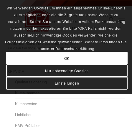
Wir verwenden Cookies um Ihnen ein angenehmes Online-Erlebnis
zu ermöglichen oder die die Zugriffe auf unsere Website zu
analysieren. Sofern Sie unsere Website in vollem Funktionsumfang
nutzen möchten, akzeptieren Sie bitte "OK". Falls nicht, werden
ausschließlich notwendige Cookies verwendet, welche die
Grundfunktionen der Website gewährleisten. Weitere Infos finden Sie
Du bist hier:
Startseite
/
Leistungen
/
Service
/
GEZ Rail Solutions Türsteuerungs-Test-Centrum TTC
in unserer Datenschutzerklärung.
OK
Nur notwendige Cookies
SERVICE
Qualitätssicherung
Einstellungen
Klimakammer
Klimaservice
Lichtlabor
EMV-Prüflabor