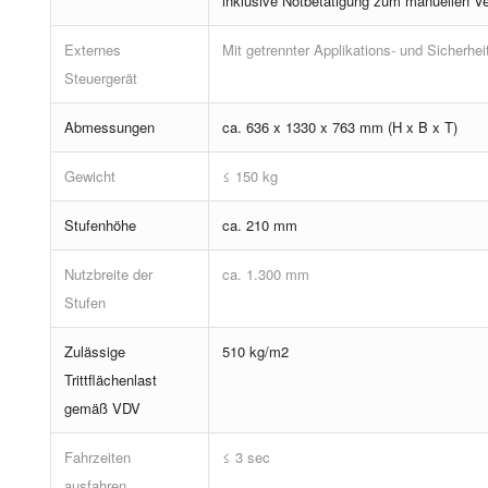
inklusive Notbetätigung zum manuellen Ve
Externes
Mit getrennter Applikations- und Sicherhei
Steuergerät
Abmessungen
ca. 636 x 1330 x 763 mm (H x B x T)
Gewicht
≤ 150 kg
Stufenhöhe
ca. 210 mm
Nutzbreite der
ca. 1.300 mm
Stufen
Zulässige
510 kg/m2
Trittflächenlast
gemäß VDV
Fahrzeiten
≤ 3 sec
ausfahren