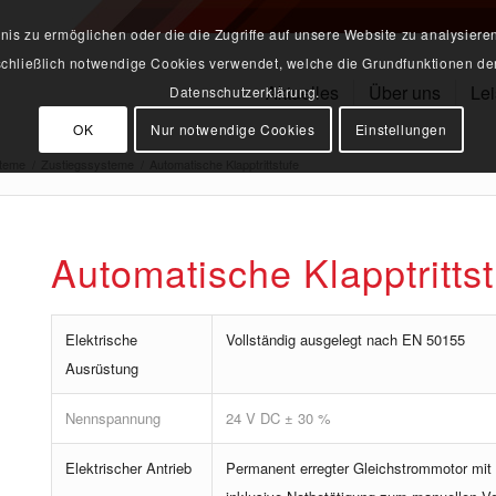
s zu ermöglichen oder die die Zugriffe auf unsere Website zu analysiere
sschließlich notwendige Cookies verwendet, welche die Grundfunktionen der
Aktuelles
Über uns
Le
Datenschutzerklärung.
OK
Nur notwendige Cookies
Einstellungen
teme
/
Zustiegssysteme
/
Automatische Klapptrittstufe
Automatische Klapptrittst
Elektrische
Vollständig ausgelegt nach EN 50155
Ausrüstung
Nennspannung
24 V DC ± 30 %
Elektrischer Antrieb
Permanent erregter Gleichstrommotor mit