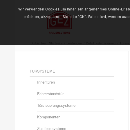
Wir verwenden Cookies um Ihnen ein angenehmes Online-Erlebni
möchten, akzeptieren Sie bitte "OK". Falls nicht, werden au
Du bist hier:
Startseite
/
Leistungen
/
Detailmodernisierung
/
Türsys
TÜRSYSTEME
Innentüren
Fahrerstandstür
Türsteuerungssysteme
Komponenten
Zustiegssysteme