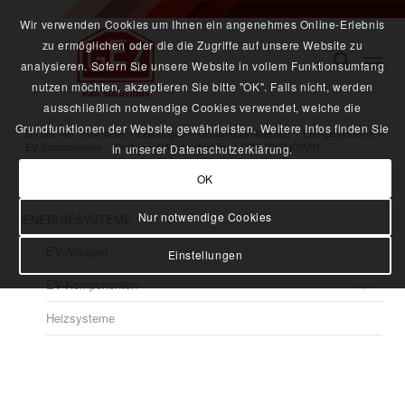
Wir verwenden Cookies um Ihnen ein angenehmes Online-Erlebnis
zu ermöglichen oder die die Zugriffe auf unsere Website zu
analysieren. Sofern Sie unsere Website in vollem Funktionsumfang
nutzen möchten, akzeptieren Sie bitte "OK". Falls nicht, werden
ausschließlich notwendige Cookies verwendet, welche die
Grundfunktionen der Website gewährleisten. Weitere Infos finden Sie
Du bist hier:
Startseite
/
Leistungen
/
Detailmodernisierung
/
Energiesysteme
/
EV-Komponenten
/
Dreh- und Wechselrichter
/
DRK 700D400V01
in unserer Datenschutzerklärung.
OK
Nur notwendige Cookies
ENERGIESYSTEME
EV-Anlagen
Einstellungen
EV-Komponenten
Heizsysteme
Batterieladegeräte
Dreh- und Wechselrichter
BatCh Innovia und BLG 500
BLG 720
Drehrichter RTZ