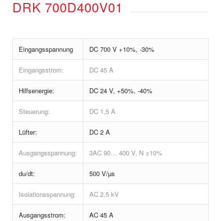
DRK 700D400V01
BLG 440K24V01
DRH 700D400V01
BLG HSP250
DRK 700D400V01
BLG B180
Eingangsspannung
DC 700 V +10%, -30%
BLG 200 und BLG BR185
Eingangsstrom:
DC 45 A
BLG EBC 480A74V01
Hilfsenergie:
DC 24 V, +50%, -40%
BLG 480A74V02
Steuerung:
DC 1,5 A
BLG TRAXX 3P
Lüfter:
DC 2 A
Ausgangsspannung:
3AC 90… 400 V, N ±10%
du/dt:
500 V/µs
Isolationsspannung:
AC 2,5 kV
Ausgangsstrom:
AC 45 A