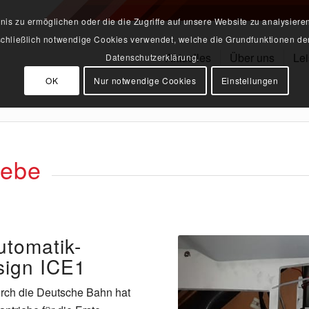
s zu ermöglichen oder die die Zugriffe auf unsere Website zu analysiere
sschließlich notwendige Cookies verwendet, welche die Grundfunktionen der
Aktuelles
Über uns
Le
Datenschutzerklärung.
OK
Nur notwendige Cookies
Einstellungen
iebe
utomatik-
sign ICE1
rch die Deutsche Bahn hat