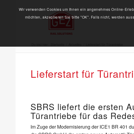
Wir verwenden Cookies um Ihnen ein angenehmes Online-Erlebni
möchten, akzeptieren Sie bitte "OK". Falls nicht, werden au
Du bist hier:
Startseite
/
Aktuelles
/
Lieferstart für Türantriebe
Lieferstart für Türantr
SBRS liefert die ersten A
Türantriebe für das Rede
Im Zuge der Modernisierung der ICE1 BR 401 du