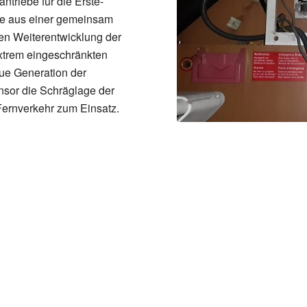
triebe für die Erste-
rte aus einer gemeinsam
ten Weiterentwicklung der
xtrem eingeschränkten
ue Generation der
nsor die Schräglage der
Fernverkehr zum Einsatz.