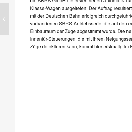
die SBRS GmbH die ersten neuen Automatik-Türan
Klasse-Wagen ausgeliefert. Der Auftrag resultie
mit der Deutschen Bahn erfolgreich durchgeführ
Sanierung von 24 U-
Bahnen für Mexiko
vorhandenen SBRS-Antriebsserie, die auf den e
Einbauraum der Züge abgestimmt wurde. Die ne
Innentür-Steuerungen, die mit ihrem Neigungsse
Züge detektieren kann, kommt hier erstmalig im 