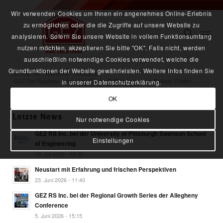
Wir verwenden Cookies um Ihnen ein angenehmes Online-Erlebnis
zu ermöglichen oder die die Zugriffe auf unsere Website zu
analysieren. Sofern Sie unsere Website in vollem Funktionsumfang
nutzen möchten, akzeptieren Sie bitte "OK". Falls nicht, werden
ausschließlich notwendige Cookies verwendet, welche die
Grundfunktionen der Website gewährleisten. Weitere Infos finden Sie
Du bist hier:
Startseite
/
Aktuelles
/
GEZ Rail Solutions unterstützt IFS der RWTH Aachen bei Railway Challen...
in unserer Datenschutzerklärung.
OK
Letzte News
Nur notwendige Cookies
GEZ RS Inc. bei der University of Pittsburgh Swanson School
Einstellungen
of Engineering
13. Juli 2026 - 15:30
Neustart mit Erfahrung und frischen Perspektiven
23. Juni 2026 - 11:40
GEZ RS Inc. bei der Regional Growth Series der Allegheny
Conference
5. Juni 2026 - 15:15