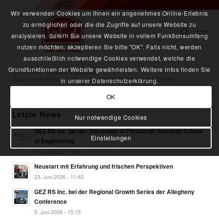
Wir verwenden Cookies um Ihnen ein angenehmes Online-Erlebnis
zu ermöglichen oder die die Zugriffe auf unsere Website zu
analysieren. Sofern Sie unsere Website in vollem Funktionsumfang
nutzen möchten, akzeptieren Sie bitte "OK". Falls nicht, werden
ausschließlich notwendige Cookies verwendet, welche die
Grundfunktionen der Website gewährleisten. Weitere Infos finden Sie
Du bist hier:
Startseite
/
Aktuelles
/
Bahntechnik NRW zu Gast bei der „rote“ GEZ Rail Solutions GmbH
in unserer Datenschutzerklärung.
OK
Letzte News
Nur notwendige Cookies
GEZ RS Inc. bei der University of Pittsburgh Swanson School
Einstellungen
of Engineering
13. Juli 2026 - 15:30
Neustart mit Erfahrung und frischen Perspektiven
23. Juni 2026 - 11:40
GEZ RS Inc. bei der Regional Growth Series der Allegheny
Conference
5. Juni 2026 - 15:15